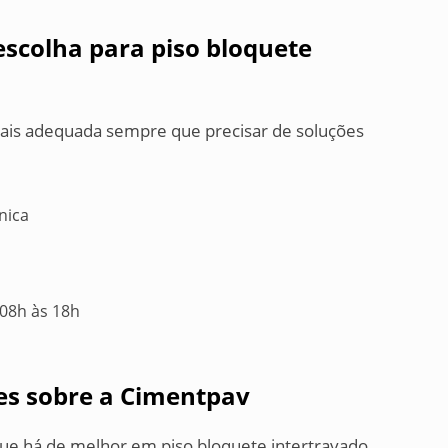
scolha para piso bloquete
mais adequada sempre que precisar de soluções
nica
08h às 18h
es sobre a Cimentpav
ue há de melhor em piso bloquete intertravado.