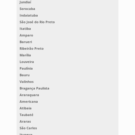
Jundiaí
Sorocaba
Indaiatuba
São José do Rio Preto
Itatiba
Amparo
Barueri
Ribeirão Preto
Marília
Louveira
Paulínia
Bauru
Valinhos
Bragança Paulista
Araraquara
Americana
Atibaia
Taubaté
Araras
São Carlos
Itupeva