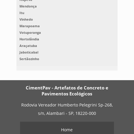
Mendonça
Itu
Vinhedo
Marapoama
Votuporanga
Hortolândia
Araçatuba
Jaboticabal
Sertãozinho
CimentPav - Artefatos de Concreto e
Pavimentos Ecológicos
Rodovia Vereador Humberto Pelegrini Sp-268,
s/n, Alambari - SP, 18220-000
Home